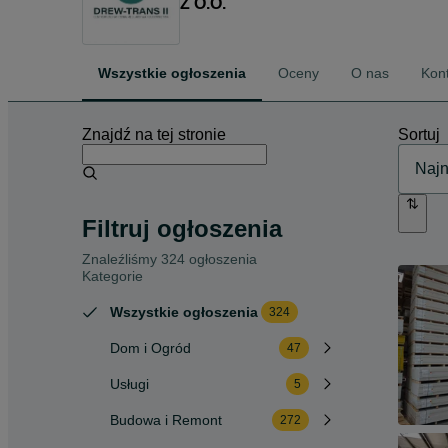
Z O.O.
Wszystkie ogłoszenia
Oceny
O nas
Kon
Znajdź na tej stronie
Sortuj
Filtruj ogłoszenia
Znaleźliśmy 324 ogłoszenia
Kategorie
Wszystkie ogłoszenia
324
Dom i Ogród
47
Usługi
5
Budowa i Remont
272