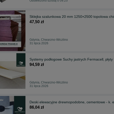
Odświeżono dzisiaj o 09:25
Sklejka szalunkowa 20 mm 1250×2500 topolowa chiń
47,50 zł
Gdynia, Chwarzno-Wiczlino
31 lipca 2026
Systemy podłogowe Suchy jastrych Fermacell, płyty
94,59 zł
Gdynia, Chwarzno-Wiczlino
31 lipca 2026
Deski elewacyjne drewnopodobne, cementowe - k. e
86,04 zł