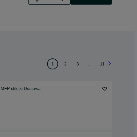
1
2
3
...
11
 MFP sklejki Dostawa