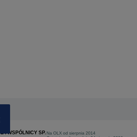
a
ć
 I WSPÓLNICY SP.
Na OLX od
sierpnia 2014