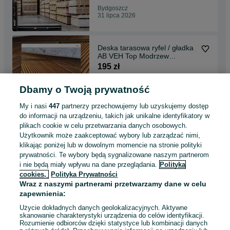
Bydgoszcz
31 lipca 2026
Deska tarasowa ryfel / gładka
AB VEH Top Modrzew
Kanadyjski 27x143mm
195 zł
Dbamy o Twoją prywatność
Bytów
31 lipca 2026
My i nasi
447
partnerzy przechowujemy lub uzyskujemy dostęp
do informacji na urządzeniu, takich jak unikalne identyfikatory w
plikach cookie w celu przetwarzania danych osobowych.
Boazeria, świerk
Użytkownik może zaakceptować wybory lub zarządzać nimi,
skandynawski 14x121
klikając poniżej lub w dowolnym momencie na stronie polityki
SOFTLINE FAZA podbitka,
41,45 zł
prywatności. Te wybory będą sygnalizowane naszym partnerom
elewacje
i nie będą miały wpływu na dane przeglądania.
Polityka
cookies,
Polityka Prywatności
Bytów
Wraz z naszymi partnerami przetwarzamy dane w celu
31 lipca 2026
zapewnienia:
Użycie dokładnych danych geolokalizacyjnych. Aktywne
skanowanie charakterystyki urządzenia do celów identyfikacji.
Rozumienie odbiorców dzięki statystyce lub kombinacji danych