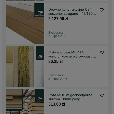
Drewno konstrukcyjne C24
suszone, strugane - 45/170
drewno lite
2 127,90 zł
Bydgoszcz
31 lipca 2026
Płyty wiórowe MFP P5
wielofunkcyjne pióro-wpust gr
22mm Stały dostawca
86,25 zł
Bydgoszcz
31 lipca 2026
Płyta MDF wilgocioodporna,
surowa 18mm płyty
specjalistyczne MDF
313,68 zł