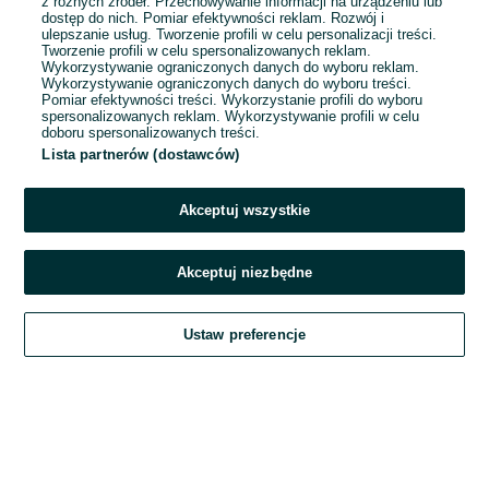
1
...
20
...
33
z różnych źródeł. Przechowywanie informacji na urządzeniu lub
dostęp do nich. Pomiar efektywności reklam. Rozwój i
ulepszanie usług. Tworzenie profili w celu personalizacji treści.
Tworzenie profili w celu spersonalizowanych reklam.
Wykorzystywanie ograniczonych danych do wyboru reklam.
Wykorzystywanie ograniczonych danych do wyboru treści.
Pomiar efektywności treści. Wykorzystanie profili do wyboru
spersonalizowanych reklam. Wykorzystywanie profili w celu
doboru spersonalizowanych treści.
Lista partnerów (dostawców)
Akceptuj wszystkie
Akceptuj niezbędne
Zadzwoń / SMS
Ustaw preferencje
Szukaj
Obserwujesz
Dodaj
Czat
Konto
Szukaj
Obserwujesz
Dodaj
Czat
Konto