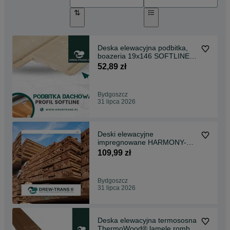
Deska elewacyjna podbitka,
boazeria 19x146 SOFTLINE
elewacje drewniane
52,89 zł
Bydgoszcz
31 lipca 2026
Deski elewacyjne
impregnowane HARMONY-
długość 4 m, montaż
109,99 zł
pion/poziom
Bydgoszcz
31 lipca 2026
Deska elewacyjna termososna
ThermoWood® lamele romb