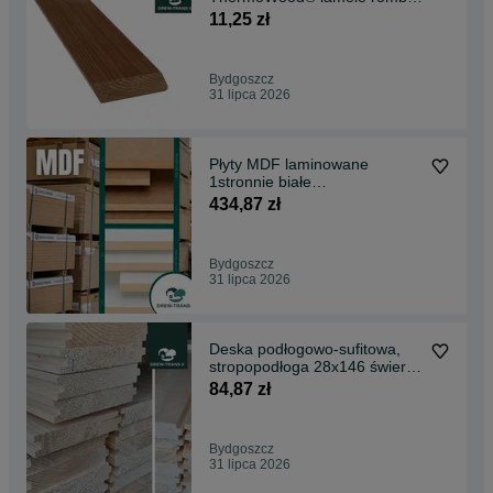
20x68mm
11,25 zł
Bydgoszcz
31 lipca 2026
Płyty MDF laminowane
1stronnie białe
wilgocioodporne 16 mm Swiss
434,87 zł
Krono
Bydgoszcz
31 lipca 2026
Deska podłogowo-sufitowa,
stropopodłoga 28x146 świerk
skandynawski
84,87 zł
Bydgoszcz
31 lipca 2026